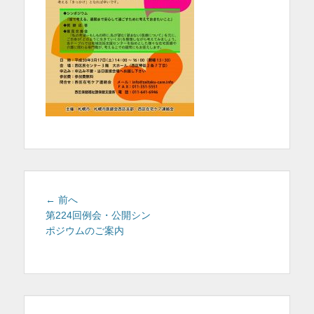
を
表
示
投
前
← 前へ
稿
の
第224回例会・公開シン
投
ポジウムのご案内
ナ
稿:
ビ
ゲ
ー
シ