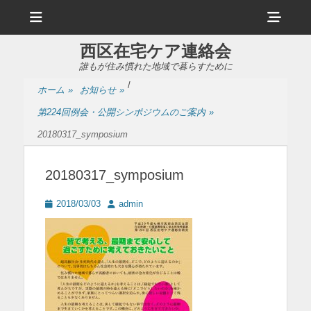
メ
ヘ
ニ
ュ
ッ
ー
西区在宅ケア連絡会
ダ
誰もが住み慣れた地域で暮らすために
ー
/
ホーム
»
お知らせ
»
サ
第224回例会・公開シンポジウムのご案内
»
イ
20180317_symposium
ド
バ
20180317_symposium
ー
投
投
2018/03/03
admin
コ
稿
稿
日
者
ン
テ
ン
ツ