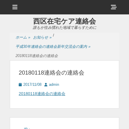
メ
ヘ
ニ
ュ
ッ
ー
西区在宅ケア連絡会
ダ
誰もが住み慣れた地域で暮らすために
ー
/
ホーム
»
お知らせ
»
サ
平成30年連絡会の連絡会新年交流会の案内
»
イ
20180118連絡会の連絡会
ド
バ
20180118連絡会の連絡会
ー
投
投
2017/11/08
admin
コ
稿
稿
20180118連絡会の連絡会
日
者
ン
テ
ン
ツ