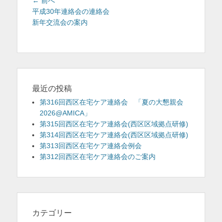
投
前
← 前へ
を
稿
の
平成30年連絡会の連絡会
投
新年交流会の案内
ナ
表
稿:
ビ
示
ゲ
ー
シ
ョ
最近の投稿
ン
第316回西区在宅ケア連絡会 「夏の大懇親会
2026@AMICA」
第315回西区在宅ケア連絡会(西区区域拠点研修)
第314回西区在宅ケア連絡会(西区区域拠点研修)
第313回西区在宅ケア連絡会例会
第312回西区在宅ケア連絡会のご案内
カテゴリー