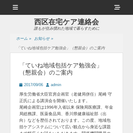
メ
ヘ
ニ
ュ
ッ
ー
西区在宅ケア連絡会
ダ
誰もが住み慣れた地域で暮らすために
ー
ホーム
»
お知らせ
»
サ
「ていね地域包括ケア勉強会」（懇親会）のご案内
イ
ド
「ていね地域包括ケア勉強会」
（懇親会）のご案内
バ
ー
投
投
2017/09/06
admin
稿
稿
コ
厚生労働省大臣官房企画官（老健局併任）尾崎 守
日
者
正氏による講演会を開催いたします。
ン
尾崎企画官は1996年入省以来 保険局医療課、年金
テ
局総務課、医薬食品局、香川県健康福祉部（出
向）などを歴任されております。この度、地域包
ン
括ケアシステムについて広い観点から身近な課題
ツ