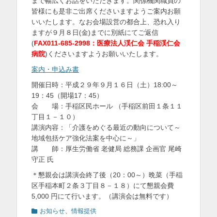
まで幅広くお話をいただきます。関係機関職員の
を
皆様にも是非ご出席くださいますようご案内お願
いいたします。なお会場設営の都合上、恐れ入り
表
ますが９月８日(金)までに別紙にてご返信
示
(
FAX011-685-2998：医療法人渓仁会 手稲渓仁会
病院
)くださいますようお願いいたします。
案内・申込み書
開催日時：平成２９年９月１６日（土）18:00～
19：45（開場17：45）
会 場：手稲区民ホール （手稲区前田１条１１
丁目１－１０）
講演内容：「介護をめぐる最近の動向について～
地域包括ケア強化法案を中心に～」
講 師：厚生労働省 老健局 総務課 企画官 尾崎
守正 氏
＊懇親会は講演会終了後（20：00～）晩菜（手稲
区手稲本町２条３丁目８－１８）にて懇親会費
5,000 円にて行います。（講演会は無料です）
カ
お知らせ
、
情報提供