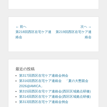
テ
ゴ
リ
ー
投
前
次
← 前へ
次へ →
稿
の
の
第218回西区在宅ケア連
第219回西区在宅ケア連
投
投
絡会
絡会
ナ
稿:
稿:
ビ
ゲ
ー
シ
ョ
最近の投稿
ン
第317回西区在宅ケア連絡会例会
第316回西区在宅ケア連絡会 「夏の大懇親会
2026@AMICA」
第315回西区在宅ケア連絡会(西区区域拠点研修)
第314回西区在宅ケア連絡会(西区区域拠点研修)
第313回西区在宅ケア連絡会例会