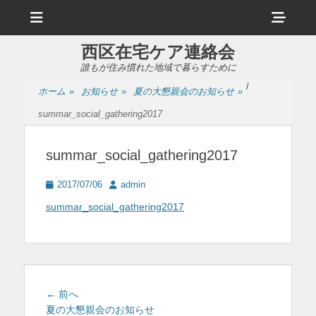
メ
ヘ
ニ
ュ
ッ
ー
西区在宅ケア連絡会
ダ
誰もが住み慣れた地域で暮らすために
ー
/
ホーム
»
お知らせ
»
夏の大懇親会のお知らせ
»
サ
summar_social_gathering2017
イ
ド
summar_social_gathering2017
バ
投
投
2017/07/06
admin
ー
稿
稿
summar_social_gathering2017
日
者
コ
ン
テ
ン
投
前
← 前へ
ツ
稿
の
夏の大懇親会のお知らせ