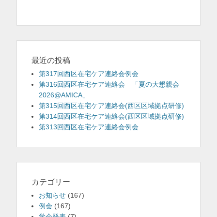
投
ナ
を
稿:
ビ
表
ゲ
示
ー
シ
最近の投稿
ョ
第317回西区在宅ケア連絡会例会
ン
第316回西区在宅ケア連絡会 「夏の大懇親会
2026@AMICA」
第315回西区在宅ケア連絡会(西区区域拠点研修)
第314回西区在宅ケア連絡会(西区区域拠点研修)
第313回西区在宅ケア連絡会例会
カテゴリー
お知らせ
(167)
例会
(167)
学会発表
(7)