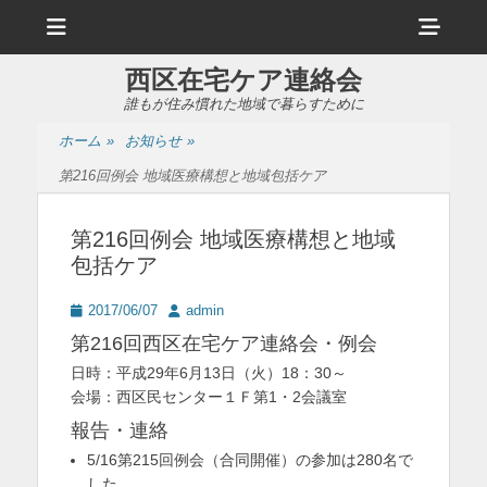
メ
ヘ
ニ
ュ
ッ
ー
西区在宅ケア連絡会
ダ
誰もが住み慣れた地域で暮らすために
ー
ホーム
»
お知らせ
»
サ
第216回例会 地域医療構想と地域包括ケア
イ
ド
第216回例会 地域医療構想と地域
包括ケア
バ
ー
投
投
2017/06/07
admin
稿
稿
コ
第216回西区在宅ケア連絡会・例会
日
者
ン
日時：平成29年6月13日（火）18：30～
会場：西区民センター１Ｆ第1・2会議室
テ
報告・連絡
ン
5/16第215回例会（合同開催）の参加は280名で
ツ
した。