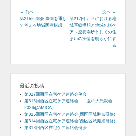
投
前
次
← 前へ
次へ →
稿
の
の
第215回例会 事例を通し
第217回 西区における地
投
投
て考える地域医療構想
域医療構想と地域包括ケ
ナ
稿:
稿:
ア～療養場所としての住
ビ
まいの実情を明らかにす
ゲ
る
ー
シ
ョ
ン
最近の投稿
第317回西区在宅ケア連絡会例会
第316回西区在宅ケア連絡会 「夏の大懇親会
2026@AMICA」
第315回西区在宅ケア連絡会(西区区域拠点研修)
第314回西区在宅ケア連絡会(西区区域拠点研修)
第313回西区在宅ケア連絡会例会