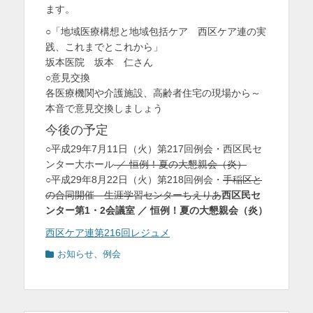
ます。
○「地域医療構想と地域包括ケア 西区ケア連の実
践、これまでとこれから」
坂本医院 坂本 仁さん
○意見交換
各医療機関や介護施設、高齢者住宅の現場から～
本音で意見交換しましょう
今後の予定
○平成29年7月11日（火）第217回例会・西区民セ
ンター大ホール
／ 恒例！夏の大懇親会（炎）
○平成29年8月22日（火）第218回例会・
手稲区と
の合同開催 生涯学習センターちえりあ
西区民セ
ンター第1・2会議室 ／ 恒例！夏の大懇親会（炎）
西区ケア連第216回レジュメ
カ
お知らせ
、
例会
テ
ゴ
リ
ー