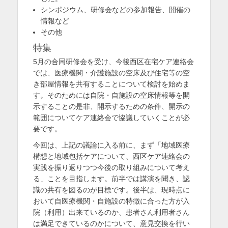
シンポジウム、研修会などの参加報告、開催の
を
情報など
表
その他
示
特集
5月の合同研修会を受け、今後西区在宅ケア連絡会
では、医療機関・介護施設の空床及び住宅等の空
き部屋情報を共有することについて検討を始めま
す。そのためには自院・自施設の空床情報等を開
示することの是非、開示するための条件、開示の
範囲についてケア連絡会で協議していくことが必
要です。
今回は、上記の議論に入る前に、まず「地域医療
構想と地域包括ケアについて、西区ケア連絡会の
実践を振り返りつつ今後の取り組みについて考え
る」ことを目指します。前半では講演を聞き、認
識の共有を図るのが目標です。後半は、現時点に
おいて自医療機関・自施設の特徴に合った方が入
院（利用）出来ているのか、患者さん利用者さん
は満足できているのかについて、意見交換を行い