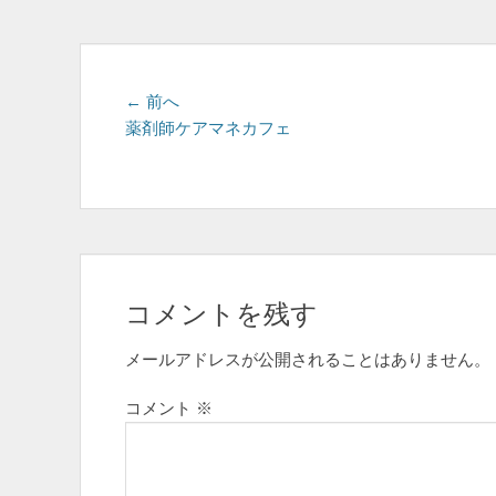
投
前
← 前へ
の
薬剤師ケアマネカフェ
稿
投
ナ
稿:
ビ
ゲ
ー
コメントを残す
シ
ョ
メールアドレスが公開されることはありません。
ン
コメント
※