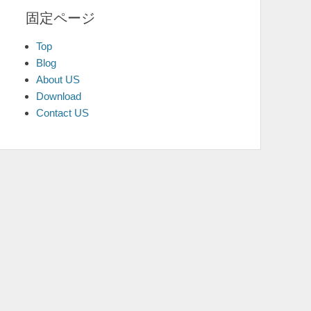
固定ページ
Top
Blog
About US
Download
Contact US