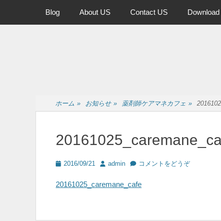
メインメニュー
コ
Blog
About US
Contact US
Download
ン
テ
ン
ツ
へ
ス
キ
ッ
ホーム
»
お知らせ
»
薬剤師ケアマネカフェ
»
2016102
プ
20161025_caremane_ca
投
投
2016/09/21
admin
コメントをどうぞ
稿
稿
日
者
20161025_caremane_cafe