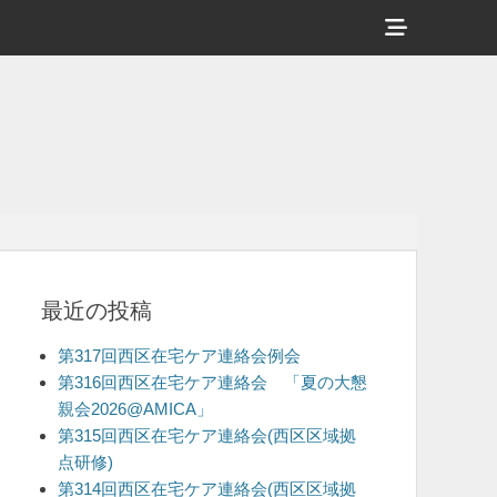
ヘ
ッ
ダ
ー
サ
イ
ド
バ
最近の投稿
ー
コ
第317回西区在宅ケア連絡会例会
ン
第316回西区在宅ケア連絡会 「夏の大懇
親会2026@AMICA」
テ
第315回西区在宅ケア連絡会(西区区域拠
ン
点研修)
ツ
第314回西区在宅ケア連絡会(西区区域拠