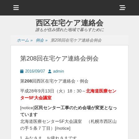
メ
ヘ
ニ
ュ
ッ
ー
西区在宅ケア連絡会
ダ
誰もが住み慣れた地域で暮らすために
ー
ホーム
»
例会
»
第208回在宅ケア連絡会例会
サ
イ
第208回在宅ケア連絡会例会
ド
投
投
2016/09/07
admin
バ
稿
稿
第
208
回西区在宅ケア連絡会・例会
日
者
ー
平成28年9月13日（火）18：30～
北海道医療セン
コ
ター5F大会議室
ン
[notice]
区民センター工事のため会場が変更となっ
ています
テ
北海道医療センター5F大会議室 （札幌市西区山
ン
の手５条７丁目）[/notice]
ツ
みなさま、お疲れさまです