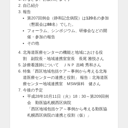
自己紹介
を
報告
表
第207回例会（静和記念病院）は
120
名の参加
（懇親会は
88
名）でした。
示
フォーラム、シンポジウム、研修会などの開
催・参加の報告
その他
北海道医療センターの機能と地域における役
割 副院長・地域連携室室長 長尾 雅悦さん
診療看護師について ＪＮＰ 吉崎 秀和さん
特集「西区地域包括ケア～事例から考える北海
道医療センターの連携と役割」 報告：北海道医
療センター地域連携室 MSW保科 健さん
今後の予定
平成28年10月11日（火）18：30～第209回例
会 勤医協札幌西区病院
「西区地域包括ケア～事例から考える勤医協
札幌西区病院の連携と役割（仮）」