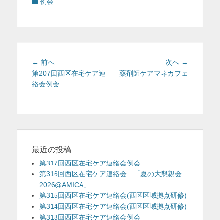
カ
例会
テ
ゴ
リ
ー
投
前
次
← 前へ
次へ →
稿
の
の
第207回西区在宅ケア連
薬剤師ケアマネカフェ
投
投
絡会例会
ナ
稿:
稿:
ビ
ゲ
ー
シ
ョ
最近の投稿
ン
第317回西区在宅ケア連絡会例会
第316回西区在宅ケア連絡会 「夏の大懇親会
2026@AMICA」
第315回西区在宅ケア連絡会(西区区域拠点研修)
第314回西区在宅ケア連絡会(西区区域拠点研修)
第313回西区在宅ケア連絡会例会