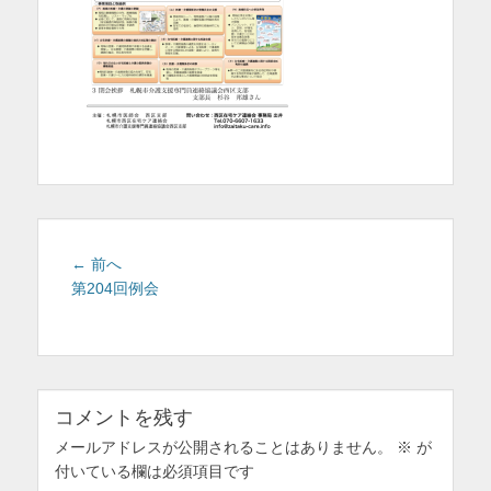
を
表
示
投
前
← 前へ
稿
の
第204回例会
投
ナ
稿:
ビ
ゲ
ー
コメントを残す
シ
ョ
メールアドレスが公開されることはありません。
※
が
付いている欄は必須項目です
ン