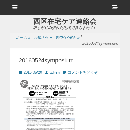
メ
ヘ
ニ
ュ
ッ
ー
西区在宅ケア連絡会
ダ
誰もが住み慣れた地域で暮らすために
ー
/
ホーム
»
お知らせ
»
第204回例会
»
サ
20160524symposium
イ
20160524symposium
ド
バ
投
投
2016/05/20
admin
コメントをどうぞ
稿
稿
ー
日
者
コ
ン
テ
ン
ツ