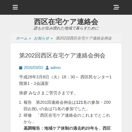
メ
ヘ
ニ
ュ
ッ
ー
西区在宅ケア連絡会
ダ
誰もが住み慣れた地域で暮らすために
ー
ホーム
»
お知らせ
»
第202回西区在宅ケア連絡会例会
サ
イ
第202回西区在宅ケア連絡会例会
ド
投
投
2016/03/03
admin
バ
稿
稿
平成28年3月8日（火）18：30～ 西区民センター1
日
者
ー
階第1・2会議室
コ
挨拶 みなさまご苦労さまです。
ン
報告 第201回連絡会例会は
121
名の参加・200
回お祝いの会は71名の参加でした。
テ
研修 「西区在宅ケア連絡会のこれまでとこれ
ン
から」
基調報告：地域ケア体制の過去約20年を、西区
ツ