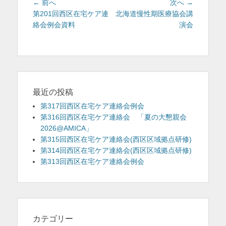
投
前
次
← 前へ
次へ →
稿
の
の
第201回西区在宅ケア連
北海道慢性期医療協会講
投
投
絡会例会資料
演会
ナ
稿:
稿:
ビ
ゲ
ー
シ
ョ
最近の投稿
ン
第317回西区在宅ケア連絡会例会
第316回西区在宅ケア連絡会 「夏の大懇親会
2026@AMICA」
第315回西区在宅ケア連絡会(西区区域拠点研修)
第314回西区在宅ケア連絡会(西区区域拠点研修)
第313回西区在宅ケア連絡会例会
カテゴリー