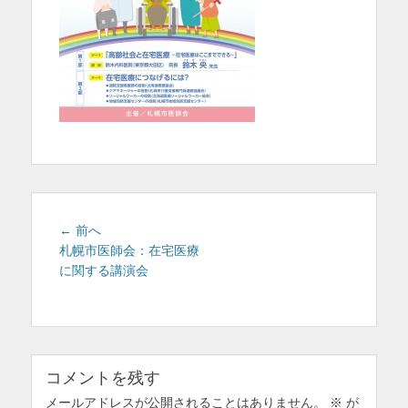
を
表
示
投
前
← 前へ
稿
の
札幌市医師会：在宅医療
投
に関する講演会
ナ
稿:
ビ
ゲ
ー
シ
コメントを残す
ョ
メールアドレスが公開されることはありません。
ン
※
が