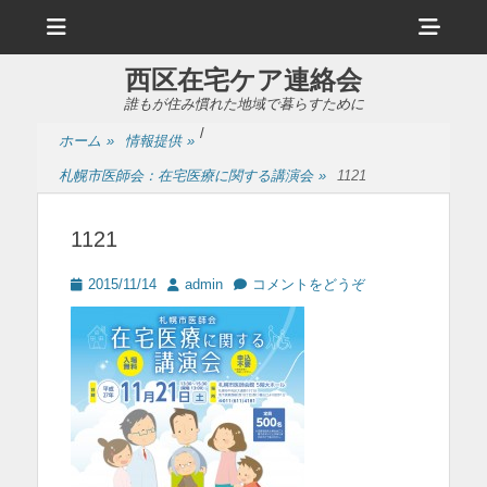
メ
ヘ
ニ
ュ
ッ
ー
西区在宅ケア連絡会
ダ
誰もが住み慣れた地域で暮らすために
ー
/
ホーム
»
情報提供
»
サ
札幌市医師会：在宅医療に関する講演会
»
1121
イ
ド
1121
バ
投
投
2015/11/14
admin
コメントをどうぞ
ー
稿
稿
日
者
コ
ン
テ
ン
ツ