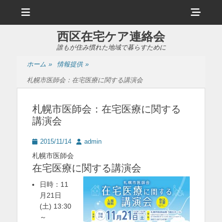
メ
ヘ
ニ
ュ
ッ
ー
西区在宅ケア連絡会
ダ
誰もが住み慣れた地域で暮らすために
ー
ホーム
»
情報提供
»
サ
札幌市医師会：在宅医療に関する講演会
イ
ド
札幌市医師会：在宅医療に関する
講演会
バ
ー
投
投
2015/11/14
admin
稿
稿
コ
札幌市医師会
日
者
在宅医療に関する講演会
ン
日時：11
テ
月21日
ン
(土) 13:30
ツ
～