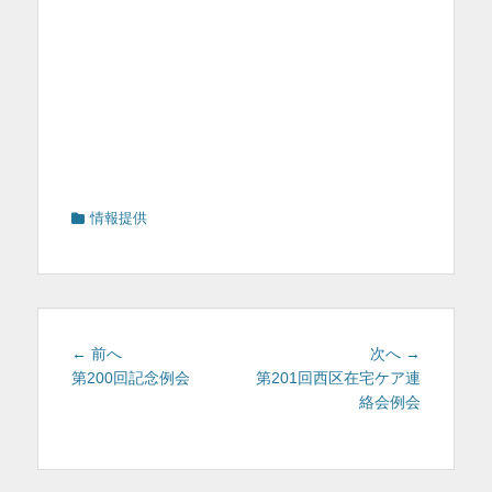
カ
情報提供
テ
ゴ
リ
ー
投
前
次
← 前へ
次へ →
稿
の
の
第200回記念例会
第201回西区在宅ケア連
投
投
絡会例会
ナ
稿:
稿:
ビ
ゲ
ー