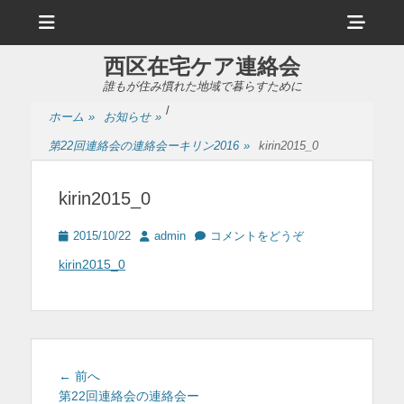
メ
ヘ
ニ
ュ
ッ
ー
西区在宅ケア連絡会
ダ
誰もが住み慣れた地域で暮らすために
ー
/
ホーム
»
お知らせ
»
サ
第22回連絡会の連絡会ーキリン2016
»
kirin2015_0
イ
ド
kirin2015_0
バ
投
投
2015/10/22
admin
コメントをどうぞ
ー
稿
稿
kirin2015_0
日
者
コ
ン
テ
ン
投
前
← 前へ
ツ
稿
の
第22回連絡会の連絡会ー