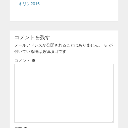
投
キリン2016
ナ
を
稿:
ビ
表
ゲ
示
ー
シ
コメントを残す
ョ
メールアドレスが公開されることはありません。
ン
※
が
付いている欄は必須項目です
コメント
※