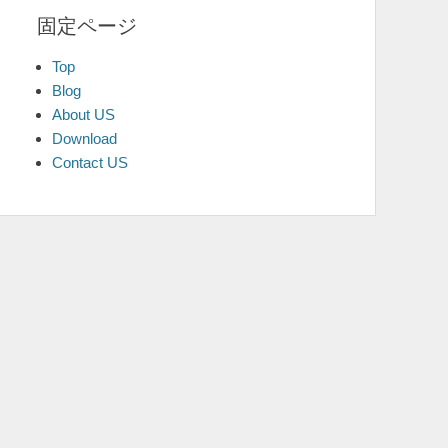
固定ページ
Top
Blog
About US
Download
Contact US