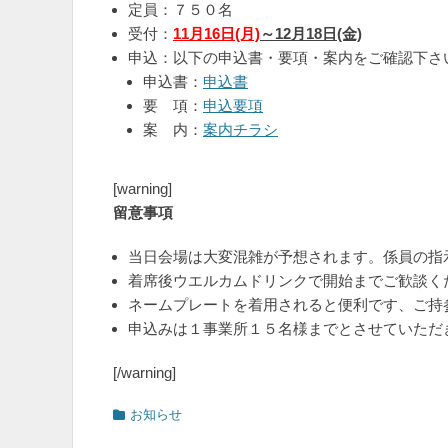
定員：７５０名
受付：
11月16日(月)
～12月18日(金)
申込：以下の申込書・要項・案内をご確認下さ
申込書：
申込書
要 項：
申込要項
案 内：
案内チラシ
[warning]
留意事項
当日会場は大変混雑が予想されます。係員の指
着席後ウエルカムドリンクで開始までご歓談く
ネームプレートを着用されると便利です、ご持
申込みは１事業所１５名様までとさせていただ
[/warning]
カ
お知らせ
テ