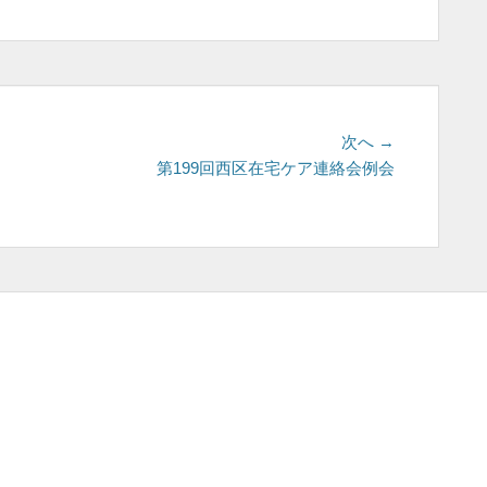
次
次へ →
の
第199回西区在宅ケア連絡会例会
投
稿: