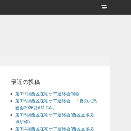
ヘ
ッ
ダ
ー
サ
イ
ド
バ
最近の投稿
ー
コ
第317回西区在宅ケア連絡会例会
ン
第316回西区在宅ケア連絡会 「夏の大懇
親会2026@AMICA」
テ
第315回西区在宅ケア連絡会(西区区域拠
ン
点研修)
ツ
第314回西区在宅ケア連絡会(西区区域拠