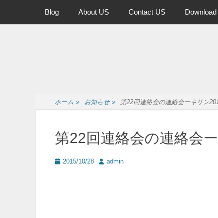
メインメニュー
コ
Blog
About US
Contact US
Download
ン
テ
ン
ツ
へ
ス
キ
ッ
ホーム
»
お知らせ
»
第22回連絡会の連絡会ーキリン201
プ
第22回連絡会の連絡会ー
投
投
2015/10/28
admin
稿
稿
日
者