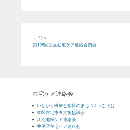
ゴ
リ
ー
投
前
← 前へ
の
第198回西区在宅ケア連絡会例会
稿
投
ナ
稿:
ビ
ゲ
ー
在宅ケア連絡会
シ
ョ
いしかり医療と福祉のまちづくりひろば
東区在宅療養支援協議会
ン
江別地域ケア連絡会
豊平区在宅ケア連絡会