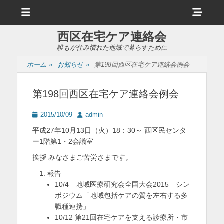
メ
ヘ
ニ
ュ
ッ
ー
西区在宅ケア連絡会
ダ
誰もが住み慣れた地域で暮らすために
ー
ホーム
»
お知らせ
»
第198回西区在宅ケア連絡会例会
サ
イ
第198回西区在宅ケア連絡会例会
ド
投
投
2015/10/09
admin
バ
稿
稿
平成27年10月13日（火）18：30～ 西区民センタ
日
者
ー
ー1階第1・2会議室
コ
挨拶 みなさまご苦労さまです。
ン
報告
10/4 地域医療研究会全国大会2015 シン
テ
ポジウム「地域包括ケアの質を左右する多
ン
職種連携」
10/12 第21回在宅ケアを支える診療所・市
ツ