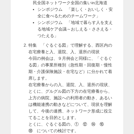
民全国ネットワーク全国の集いin北海道
を
シンポジウム 「楽しく・おいしく・安
全に食べるためのチームワーク」
表
シンポジウム 「地域で暮らす人を支え
示
る地域ケア会議～おしえる・ささえる・
つたえる」
特集 「ぐるぐる図」で理解する、西区内の
在宅療養と入、退院、入、退所の現状
今回の例会は、９月例会と同様に、「ぐるぐ
る図」の事業所種別（急性期・回復期・慢性
期・介護保険施設・在宅など）に分かれて着
席します。
在宅療養からの入、退院、入、退所の現状、
とくに、グルグル図の下方の在宅療養から、
上方の病院、施設への利用者の動き、あるい
は機能連携の動きなどについて、現状を理解
して、今後の連携、ネットワーク形成に役立
てることを目的とします。
とくに、ぐるぐる図の、① ⑫ ⑭ ⑯
⑱ についての検討です。