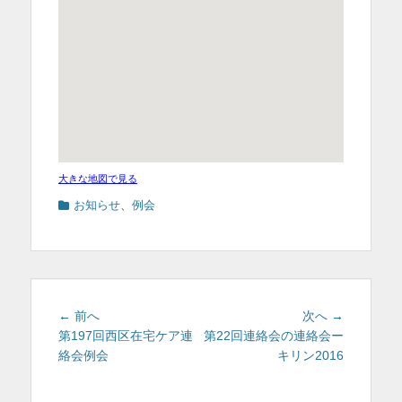
大きな地図で見る
カ
お知らせ
、
例会
テ
ゴ
リ
ー
投
前
次
← 前へ
次へ →
稿
の
の
第197回西区在宅ケア連
第22回連絡会の連絡会ー
投
投
絡会例会
キリン2016
ナ
稿:
稿:
ビ