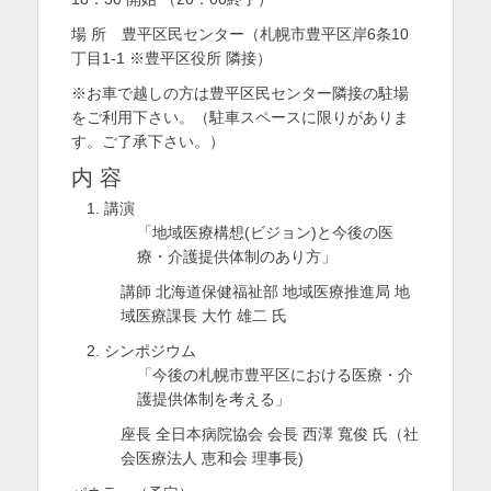
を
場 所 豊平区民センター（札幌市豊平区岸6条10
丁目1-1 ※豊平区役所 隣接）
表
※お車で越しの方は豊平区民センター隣接の駐場
示
をご利用下さい。（駐車スペースに限りがありま
す。ご了承下さい。）
内 容
講演
「地域医療構想(ビジョン)と今後の医
療・介護提供体制のあり方」
講師 北海道保健福祉部 地域医療推進局 地
域医療課長 大竹 雄二 氏
シンポジウム
「今後の札幌市豊平区における医療・介
護提供体制を考える」
座長 全日本病院協会 会長 西澤 寬俊 氏（社
会医療法人 恵和会 理事長)