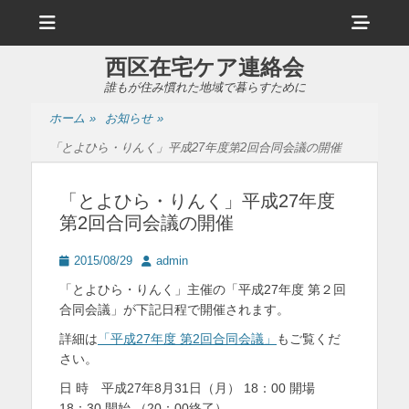
メ
ヘ
ニ
ュ
ッ
ー
西区在宅ケア連絡会
ダ
誰もが住み慣れた地域で暮らすために
ー
ホーム
»
お知らせ
»
サ
「とよひら・りんく」平成27年度第2回合同会議の開催
イ
ド
「とよひら・りんく」平成27年度
第2回合同会議の開催
バ
ー
投
投
2015/08/29
admin
稿
稿
コ
「とよひら・りんく」主催の「平成27年度 第２回
日
者
合同会議」が下記日程で開催されます。
ン
詳細は
「平成27年度 第2回合同会議」
もご覧くだ
テ
さい。
ン
日 時 平成27年8月31日（月） 18：00 開場
ツ
18：30 開始 （20：00終了）