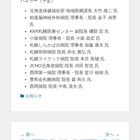
パネラー（予定）
北海道保健福祉部 地域医療課長 大竹 雄二 氏
柏葉脳神経外科病院 理事長・院長 金子 貞男
氏
KKR札幌医療センター 副院長 磯部 宏 氏
小坂病院 理事長・院長 小坂 昌宏 氏
札幌しらかば台病院 理事長 加藤 康夫 氏
札幌明和病院 院長 井出 雅弘 氏
札幌ライラック病院 院長 本庄 恭補 氏
JCHO北海道病院 院長 河田 哲也 氏
西岡第一病院 理事長・院長 皆川 裕樹 氏
豊和会札幌病院 院長 森 和久 氏
西岡病院 院長 中島 茂夫 氏
カ
お知らせ
テ
ゴ
リ
ー
投
前
次
← 前へ
次へ →