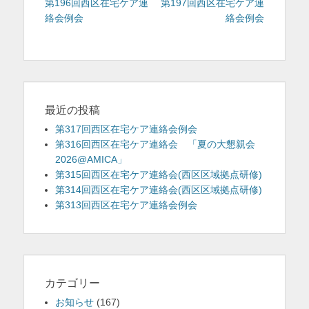
稿
の
の
第196回西区在宅ケア連
第197回西区在宅ケア連
投
投
絡会例会
絡会例会
ナ
稿:
稿:
ビ
ゲ
ー
シ
ョ
最近の投稿
ン
第317回西区在宅ケア連絡会例会
第316回西区在宅ケア連絡会 「夏の大懇親会
2026@AMICA」
第315回西区在宅ケア連絡会(西区区域拠点研修)
第314回西区在宅ケア連絡会(西区区域拠点研修)
第313回西区在宅ケア連絡会例会
カテゴリー
お知らせ
(167)