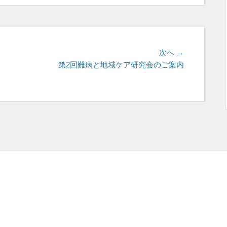
次
次へ →
の
第2回難病と地域ケア研究会のご案内
投
稿: