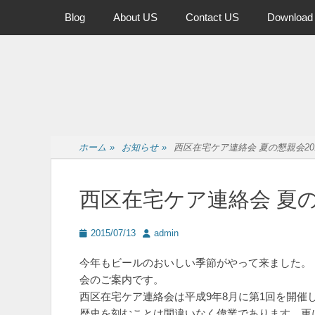
メインメニュー
コ
Blog
About US
Contact US
Download
ン
テ
ン
ツ
へ
ス
キ
ッ
ホーム
»
お知らせ
»
西区在宅ケア連絡会 夏の懇親会20
プ
西区在宅ケア連絡会 夏の
投
投
2015/07/13
admin
稿
稿
日
者
今年もビールのおいしい季節がやって来ました。
会のご案内です。
西区在宅ケア連絡会は平成9年8月に第1回を開催し
歴史を刻むことは間違いなく偉業であります。更