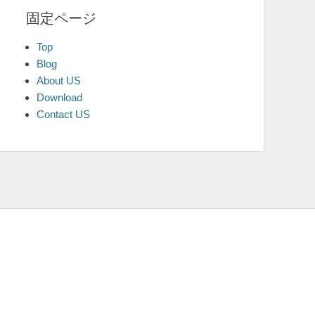
固定ページ
Top
Blog
About US
Download
Contact US