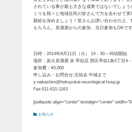
されている事が最も大きな成果ではないでしょう
くりを我々と地域住民の皆さんで力を合わせて実
親睦を深めましょう！皆さんお誘い合わせの上、
もちろん、居酒屋からの参加、当日参加もOKで
日時：2014年8月11日（火） 19：30～45頃開始
場所：炭火居酒屋 炎 琴似店 西区琴似1条5丁目4
参加費：¥3,000
申し込み・お問合せ:北祐会 中城まで
y-nakashiro@hokuyukai-neurological-hosp.jp
Fax:011-631-1163
[pullquote align=”center” textalign=”center” width=”
カ
お知らせ
テ
ゴ
リ