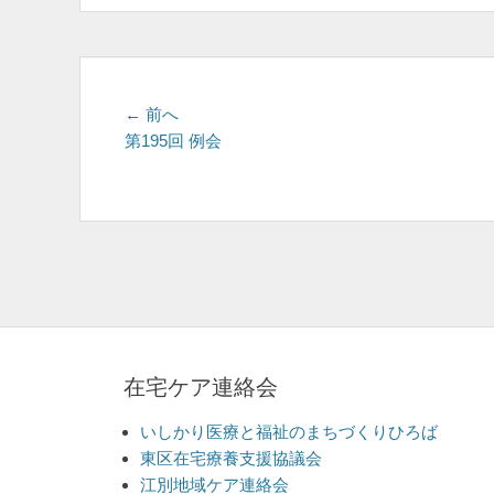
ー
投
前
← 前へ
の
第195回 例会
稿
投
ナ
稿:
ビ
ゲ
ー
シ
ョ
在宅ケア連絡会
ン
いしかり医療と福祉のまちづくりひろば
東区在宅療養支援協議会
江別地域ケア連絡会