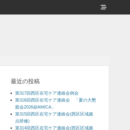
ヘ
ッ
ダ
ー
サ
イ
ド
バ
最近の投稿
ー
コ
第317回西区在宅ケア連絡会例会
ン
第316回西区在宅ケア連絡会 「夏の大懇
親会2026@AMICA」
テ
第315回西区在宅ケア連絡会(西区区域拠
ン
点研修)
ツ
第314回西区在宅ケア連絡会(西区区域拠