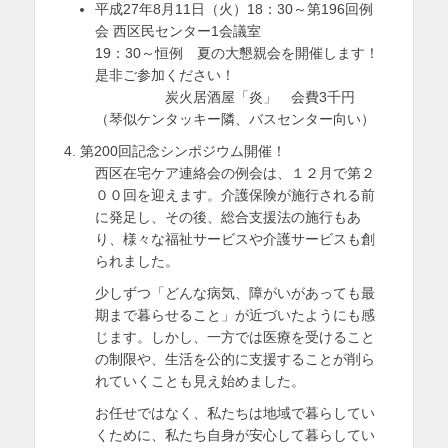
平成27年8月11日（火）18：30～第196回例
会 西区民センター1会議室
19：30～恒例 夏の大懇親会を開催します！
是非ご参加ください！
炭火居酒屋「炎」 会費3千円
（琴似ケンタッキー隣、バスセンター向い）
第200回記念シンポジウム開催！
西区在宅ケア連絡会の例会は、１２月で第２
００回を迎えます。介護保険が施行される前
に発足し、その後、総合支援法の施行もあ
り、様々な福祉サービスや介護サービスも創
られました。
少しずつ「どんな病気、障がいがあっても最
期まで暮らせること」が近づいたようにも感
じます。しかし、一方では医療を受けること
の制限や、生活を公的に支援することが削ら
れていくことも見え始めました。
お任せではなく、私たちは地域で暮らしてい
くために、私たち自身が安心して暮らしてい