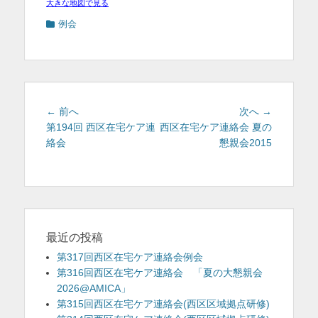
大きな地図で見る
カ
例会
テ
ゴ
リ
ー
投
前
次
← 前へ
次へ →
稿
の
の
第194回 西区在宅ケア連
西区在宅ケア連絡会 夏の
投
投
絡会
懇親会2015
ナ
稿:
稿:
ビ
ゲ
ー
シ
ョ
最近の投稿
ン
第317回西区在宅ケア連絡会例会
第316回西区在宅ケア連絡会 「夏の大懇親会
2026@AMICA」
第315回西区在宅ケア連絡会(西区区域拠点研修)