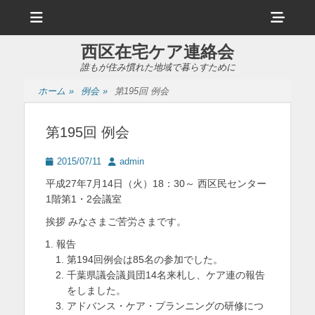
メ
ヘ
ニ
ュ
ッ
ー
西区在宅ケア連絡会
ダ
誰もが住み慣れた地域で暮らすために
ー
ホーム
»
例会
»
第195回 例会
サ
イ
第195回 例会
ド
投
投
2015/07/11
admin
バ
稿
稿
平成27年7月14日（火）18：30～ 西区民センター
日
者
ー
1階第1・2会議室
コ
挨拶 みなさまご苦労さまです。
ン
報告
第194回例会は85名の参加でした。
テ
千葉県議会議員団14名来札し、ケア連の報告
ン
をしました。
アドバンス・ケア・プランニングの研修につ
ツ