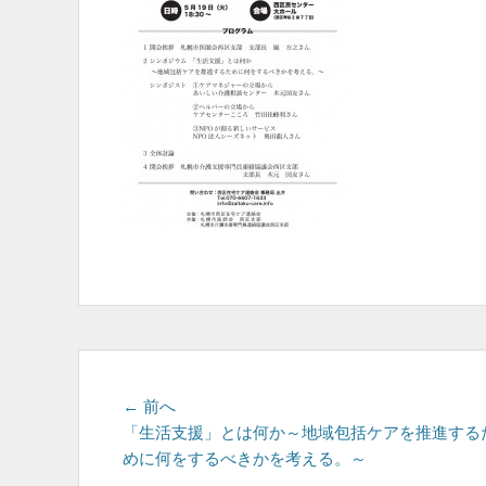
投
前
← 前へ
の
「生活支援」とは何か～地域包括ケアを推進する
稿
投
めに何をするべきかを考える。～
ナ
稿: