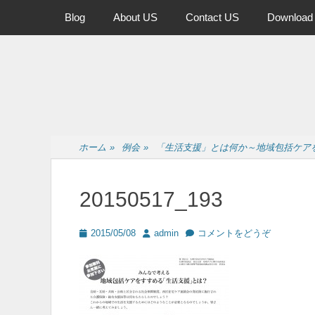
メインメニュー
コ
Blog
About US
Contact US
Download
ン
テ
ン
ツ
へ
ス
キ
ッ
ホーム
»
例会
»
「生活支援」とは何か～地域包括ケア
プ
20150517_193
投
投
2015/05/08
admin
コメントをどうぞ
稿
稿
日
者