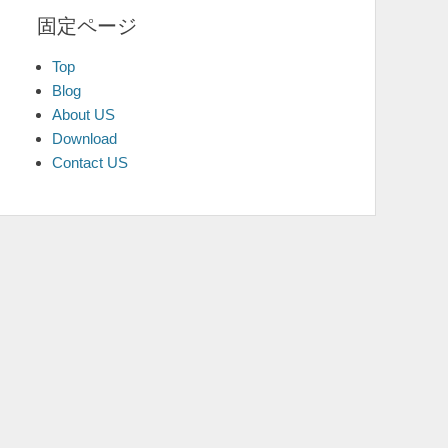
固定ページ
Top
Blog
About US
Download
Contact US