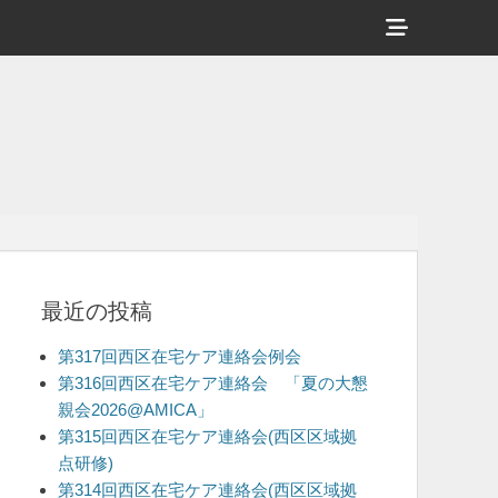
ヘ
ッ
ダ
ー
サ
イ
ド
バ
最近の投稿
ー
コ
第317回西区在宅ケア連絡会例会
ン
第316回西区在宅ケア連絡会 「夏の大懇
親会2026@AMICA」
テ
第315回西区在宅ケア連絡会(西区区域拠
ン
点研修)
ツ
第314回西区在宅ケア連絡会(西区区域拠