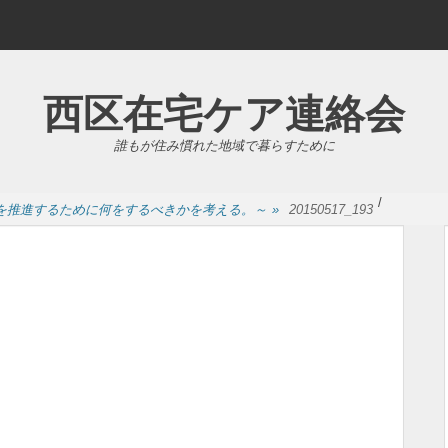
西区在宅ケア連絡会
誰もが住み慣れた地域で暮らすために
/
を推進するために何をするべきかを考える。～
»
20150517_193