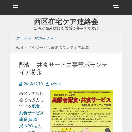
メ
ヘ
ニ
ュ
ッ
ー
西区在宅ケア連絡会
ダ
誰もが住み慣れた地域で暮らすために
ー
ホーム
»
お知らせ
»
サ
配食・共食サービス事業ボランティア募集
イ
ド
配食・共食サービス事業ボランテ
ィア募集
バ
ー
投
投
2014/12/10
admin
稿
稿
コ
西区ケア連絡
日
者
会でも協力し
ン
ている
配食・
テ
共食サービス
事業
(
事務
ン
局:NPO法人
ツ