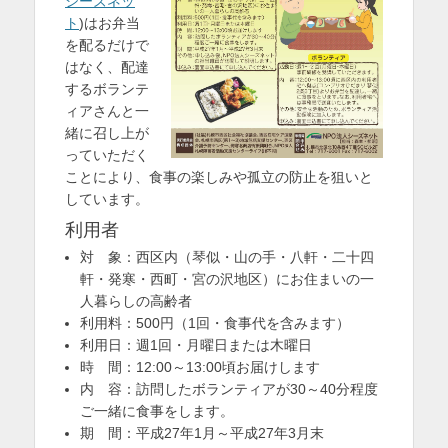
シーズネッ
を
ト
)はお弁当
を配るだけで
表
はなく、配達
示
するボランテ
ィアさんと一
緒に召し上が
っていただく
ことにより、食事の楽しみや孤立の防止を狙いと
しています。
利用者
対 象：西区内（琴似・山の手・八軒・二十四
軒・発寒・西町・宮の沢地区）にお住まいの一
人暮らしの高齢者
利用料：500円（1回・食事代を含みます）
利用日：週1回・月曜日または木曜日
時 間：12:00～13:00頃お届けします
内 容：訪問したボランティアが30～40分程度
ご一緒に食事をします。
期 間：平成27年1月～平成27年3月末