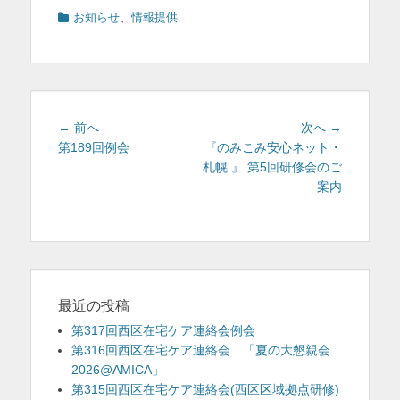
カ
お知らせ
、
情報提供
テ
ゴ
リ
ー
投
前
次
← 前へ
次へ →
稿
の
の
第189回例会
『のみこみ安心ネット・
投
投
札幌 』 第5回研修会のご
ナ
稿:
稿:
案内
ビ
ゲ
ー
シ
ョ
ン
最近の投稿
第317回西区在宅ケア連絡会例会
第316回西区在宅ケア連絡会 「夏の大懇親会
2026@AMICA」
第315回西区在宅ケア連絡会(西区区域拠点研修)