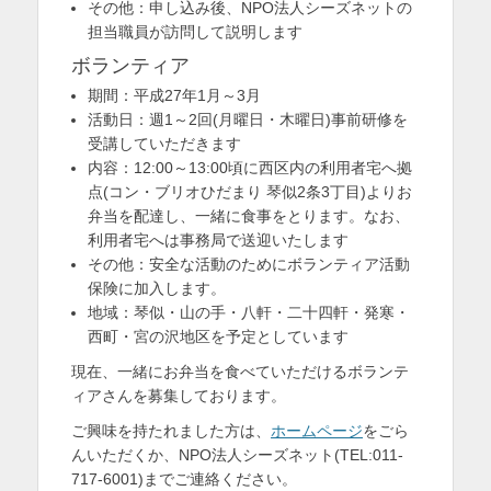
その他：申し込み後、NPO法人シーズネットの
担当職員が訪問して説明します
ボランティア
期間：平成27年1月～3月
活動日：週1～2回(月曜日・木曜日)事前研修を
受講していただきます
内容：12:00～13:00頃に西区内の利用者宅へ拠
点(コン・ブリオひだまり 琴似2条3丁目)よりお
弁当を配達し、一緒に食事をとります。なお、
利用者宅へは事務局で送迎いたします
その他：安全な活動のためにボランティア活動
保険に加入します。
地域：琴似・山の手・八軒・二十四軒・発寒・
西町・宮の沢地区を予定としています
現在、一緒にお弁当を食べていただけるボランテ
ィアさんを募集しております。
ご興味を持たれました方は、
ホームページ
をごら
んいただくか、NPO法人シーズネット(TEL:011-
717-6001)までご連絡ください。