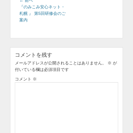
投
前
← 前へ
を
稿
の
『のみこみ安心ネット・
投
札幌 』 第5回研修会のご
ナ
表
稿:
案内
ビ
示
ゲ
ー
シ
ョ
コメントを残す
ン
メールアドレスが公開されることはありません。
※
が
付いている欄は必須項目です
コメント
※