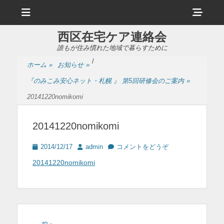
メ
ヘ
ニ
ュ
ッ
ー
西区在宅ケア連絡会
ダ
誰もが住み慣れた地域で暮らすために
ー
/
ホーム
»
お知らせ
»
サ
『のみこみ安心ネット・札幌 』 第5回研修会のご案内
»
イ
20141220nomikomi
ド
バ
20141220nomikomi
ー
投
投
2014/12/17
admin
コメントをどうぞ
コ
稿
稿
20141220nomikomi
日
者
ン
テ
ン
ツ