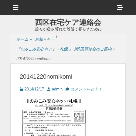
メ
ヘ
ニ
ュ
ッ
ー
西区在宅ケア連絡会
ダ
誰もが住み慣れた地域で暮らすために
ー
/
ホーム
»
お知らせ
»
サ
『のみこみ安心ネット・札幌 』 第5回研修会のご案内
»
イ
20141220nomikomi
ド
バ
20141220nomikomi
ー
投
投
2014/12/17
admin
コメントをどうぞ
コ
稿
稿
日
者
ン
テ
ン
ツ