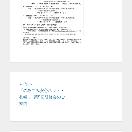
を
表
示
投
前
← 前へ
稿
の
『のみこみ安心ネット・
投
札幌 』 第5回研修会のご
ナ
稿:
案内
ビ
ゲ
ー
シ