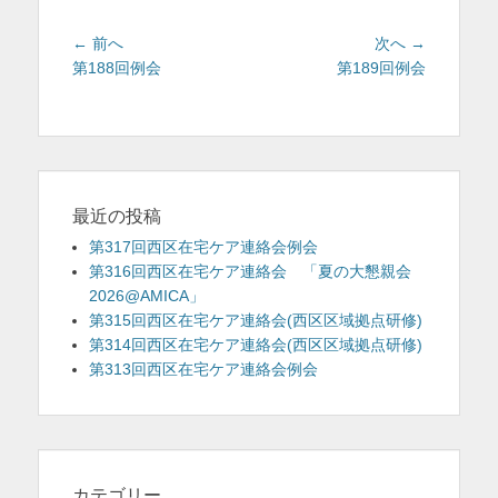
投
前
次
← 前へ
次へ →
稿
の
の
第188回例会
第189回例会
投
投
ナ
稿:
稿:
ビ
ゲ
ー
シ
最近の投稿
ョ
第317回西区在宅ケア連絡会例会
ン
第316回西区在宅ケア連絡会 「夏の大懇親会
2026@AMICA」
第315回西区在宅ケア連絡会(西区区域拠点研修)
第314回西区在宅ケア連絡会(西区区域拠点研修)
第313回西区在宅ケア連絡会例会
カテゴリー