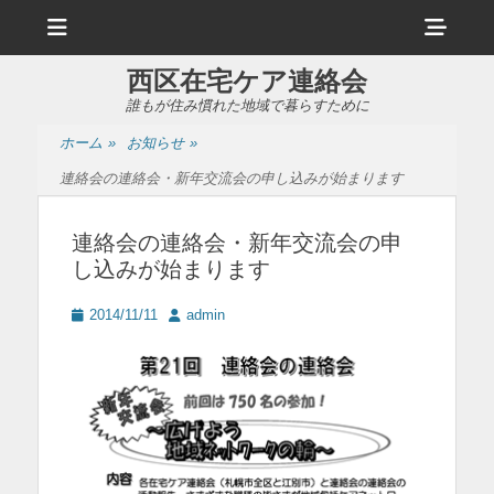
メ
ヘ
ニ
ュ
ッ
ー
西区在宅ケア連絡会
ダ
誰もが住み慣れた地域で暮らすために
ー
ホーム
»
お知らせ
»
サ
連絡会の連絡会・新年交流会の申し込みが始まります
イ
ド
連絡会の連絡会・新年交流会の申
し込みが始まります
バ
ー
投
投
2014/11/11
admin
稿
稿
コ
日
者
ン
テ
ン
ツ