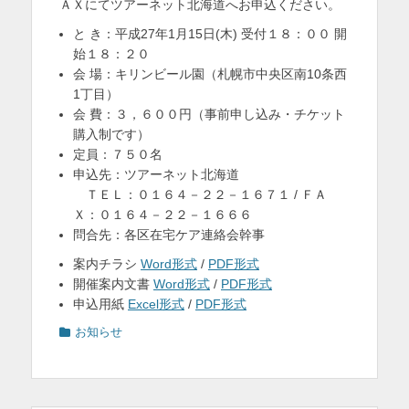
ＡＸにてツアーネット北海道へお申込ください。
と き：平成27年1月15日(木) 受付１８：００ 開
始１８：２０
会 場：キリンビール園（札幌市中央区南10条西
1丁目）
会 費：３，６００円（事前申し込み・チケット
購入制です）
定員：７５０名
申込先：ツアーネット北海道
ＴＥＬ：０１６４－２２－１６７１ / ＦＡ
Ｘ：０１６４－２２－１６６６
問合先：各区在宅ケア連絡会幹事
案内チラシ
Word形式
/
PDF形式
開催案内文書
Word形式
/
PDF形式
申込用紙
Excel形式
/
PDF形式
カ
お知らせ
テ
ゴ
リ
ー