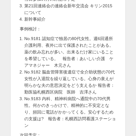
第21回連絡会の連絡会新年交流会 キリン2015
を
について
表
新幹事紹介
示
事例検討：
No.9181 認知症で独居の80代女性。週6回通所
介護利用、夜外に出て保護されたことがある。
薬の飲み忘れが多い。出来るだけ家にいること
を希望している。 報告者：あいしい介護 ケ
アマネジャー 木元さん
No.9182 脳血管障害後遺症で全介助状態の70代
女性が入退院を繰り返している。心身の衰えが
明らかな夫の意思決定をどう支えるか 報告者：
勤医協札幌西区病院 医師 吉澤さん
No.9183 内科、精神科病院へ通院中の70代男
性。何かのきっかけで、精神的に不安定とな
り、頻回に電話がかかってくる。安心するため
の支援は? 報告者：札幌西訪問看護ステーショ
ン
次回予定：