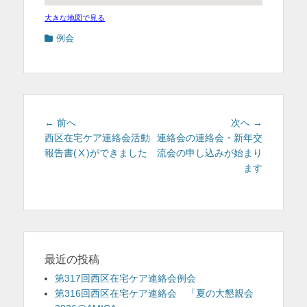
大きな地図で見る
カ
例会
テ
ゴ
リ
ー
投
前
次
← 前へ
次へ →
稿
の
の
西区在宅ケア連絡会活動
連絡会の連絡会・新年交
投
投
報告書(Ⅹ)ができました
流会の申し込みが始まり
ナ
稿:
稿:
ます
ビ
ゲ
ー
シ
ョ
ン
最近の投稿
第317回西区在宅ケア連絡会例会
第316回西区在宅ケア連絡会 「夏の大懇親会