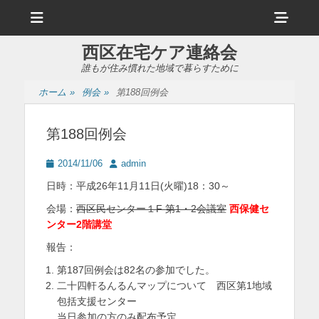
メ
ヘ
ニ
ュ
ッ
ー
西区在宅ケア連絡会
ダ
誰もが住み慣れた地域で暮らすために
ー
ホーム
»
例会
»
第188回例会
サ
イ
第188回例会
ド
投
投
2014/11/06
admin
バ
稿
稿
日時：平成26年11月11日(火曜)18：30～
日
者
ー
会場：
西区民センター１F 第1・2会議室
西保健セ
コ
ンター2階講堂
ン
報告：
テ
第187回例会は82名の参加でした。
二十四軒るんるんマップについて 西区第1地域
ン
包括支援センター
ツ
当日参加の方のみ配布予定