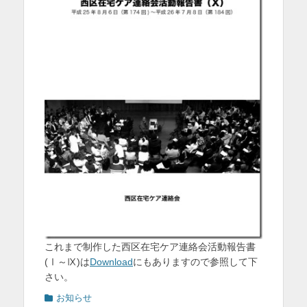
を
表
示
これまで制作した西区在宅ケア連絡会活動報告書
(Ⅰ～Ⅸ)は
Download
にもありますので参照して下
さい。
カ
お知らせ