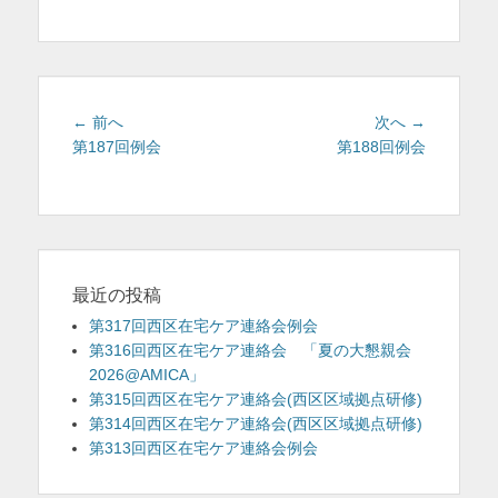
テ
ゴ
リ
ー
投
前
次
← 前へ
次へ →
稿
の
の
第187回例会
第188回例会
投
投
ナ
稿:
稿:
ビ
ゲ
ー
シ
最近の投稿
ョ
第317回西区在宅ケア連絡会例会
ン
第316回西区在宅ケア連絡会 「夏の大懇親会
2026@AMICA」
第315回西区在宅ケア連絡会(西区区域拠点研修)
第314回西区在宅ケア連絡会(西区区域拠点研修)
第313回西区在宅ケア連絡会例会