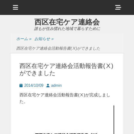
メ
ヘ
ニ
ュ
ッ
ー
西区在宅ケア連絡会
ダ
誰もが住み慣れた地域で暮らすために
ー
ホーム
»
お知らせ
»
サ
西区在宅ケア連絡会活動報告書(Ⅹ)ができました
イ
ド
西区在宅ケア連絡会活動報告書(Ⅹ)
ができました
バ
ー
投
投
2014/10/09
admin
稿
稿
コ
西区在宅ケア連絡会活動報告書(Ⅹ)が完成しまし
日
者
た。
ン
テ
ン
ツ