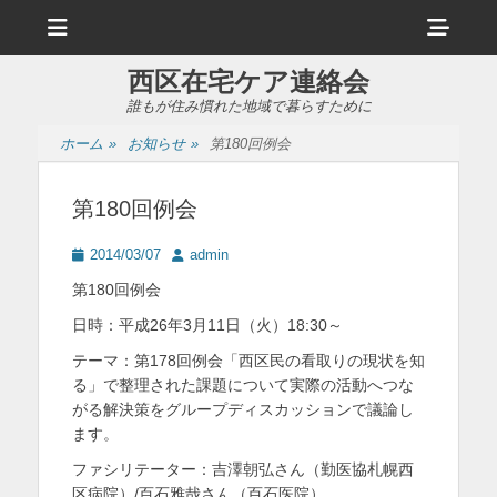
メ
ヘ
ニ
ュ
ッ
ー
西区在宅ケア連絡会
ダ
誰もが住み慣れた地域で暮らすために
ー
ホーム
»
お知らせ
»
第180回例会
サ
イ
第180回例会
ド
投
投
2014/03/07
admin
バ
稿
稿
第180回例会
日
者
ー
日時：平成26年3月11日（火）18:30～
コ
テーマ：第178回例会「西区民の看取りの現状を知
ン
る」で整理された課題について実際の活動へつな
がる解決策をグループディスカッションで議論し
テ
ます。
ン
ファシリテーター：吉澤朝弘さん（勤医協札幌西
ツ
区病院）/百石雅哉さん（百石医院）