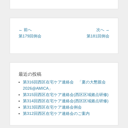
ゴ
リ
ー
投
前
次
← 前へ
次へ →
稿
の
の
第179回例会
第181回例会
投
投
ナ
稿:
稿:
ビ
ゲ
ー
シ
最近の投稿
ョ
第316回西区在宅ケア連絡会 「夏の大懇親会
ン
2026@AMICA」
第315回西区在宅ケア連絡会(西区区域拠点研修)
第314回西区在宅ケア連絡会(西区区域拠点研修)
第313回西区在宅ケア連絡会例会
第312回西区在宅ケア連絡会のご案内