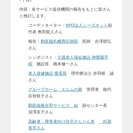
内容：各サービス提供機関の報告をもとに皆さん
と検討します。
コーディネーター：
NPO法人シーズネット
副
代表 奥田龍人さん
報告：
勤医協札幌西区病院
医師 吉澤朝弘
さん
シンポジスト：
介護老人福祉施設 神愛園手
稲
施設長 橋本修一さん
老人保健施設 愛里苑
理学療法士 赤羽根 誠
さん
グループホーム エルムの家
管理者 能代
谷智枝子さん
勤医協複合型サービス 結
副センター長
深澤友子さん
高齢者・障害者向け住宅さんりん舎
杉淵
美芳さん