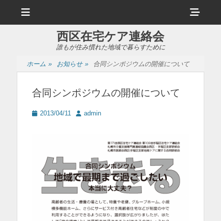
メ
ヘ
ニ
ュ
ッ
ー
西区在宅ケア連絡会
ダ
誰もが住み慣れた地域で暮らすために
ー
ホーム
»
お知らせ
»
合同シンポジウムの開催について
サ
イ
合同シンポジウムの開催について
ド
投
投
2013/04/11
admin
バ
稿
稿
日
者
ー
コ
ン
テ
ン
ツ