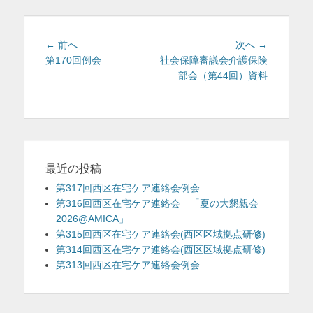
ー
投
前
次
← 前へ
次へ →
稿
の
の
第170回例会
社会保障審議会介護保険
投
投
部会（第44回）資料
ナ
稿:
稿:
ビ
ゲ
ー
シ
ョ
最近の投稿
ン
第317回西区在宅ケア連絡会例会
第316回西区在宅ケア連絡会 「夏の大懇親会
2026@AMICA」
第315回西区在宅ケア連絡会(西区区域拠点研修)
第314回西区在宅ケア連絡会(西区区域拠点研修)
第313回西区在宅ケア連絡会例会