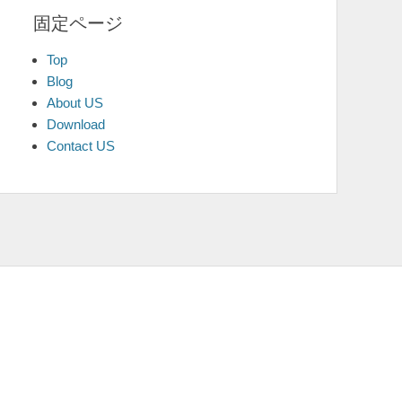
固定ページ
Top
Blog
About US
Download
Contact US