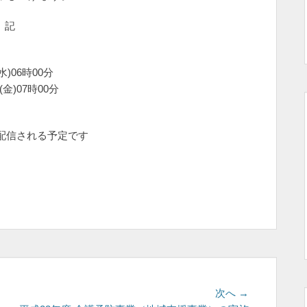
記
水)06時00分
(金)07時00分
正常に配信される予定です
次
次へ →