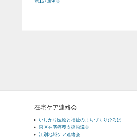
の
第167回例会
稿
投
ナ
稿:
ビ
ゲ
ー
シ
ョ
ン
在宅ケア連絡会
いしかり医療と福祉のまちづくりひろば
東区在宅療養支援協議会
江別地域ケア連絡会