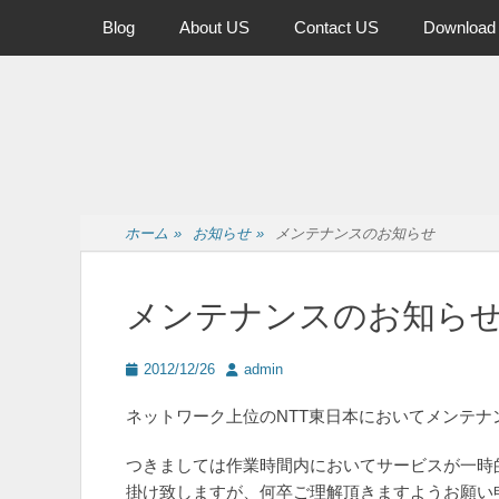
メインメニュー
コ
Blog
About US
Contact US
Download
ン
テ
ン
ツ
へ
ス
キ
ッ
ホーム
»
お知らせ
»
メンテナンスのお知らせ
プ
メンテナンスのお知ら
投
投
2012/12/26
admin
稿
稿
日
者
ネットワーク上位のNTT東日本においてメンテ
つきましては作業時間内においてサービスが一時
掛け致しますが、何卒ご理解頂きますようお願い