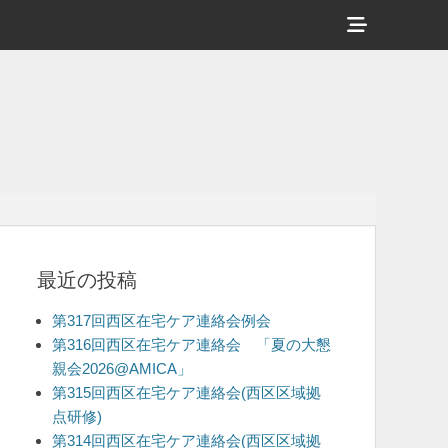
ヘ
ッ
ダ
ー
サ
イ
ド
バ
最近の投稿
ー
コ
第317回西区在宅ケア連絡会例会
ン
第316回西区在宅ケア連絡会 「夏の大懇
親会2026@AMICA」
テ
第315回西区在宅ケア連絡会(西区区域拠
ン
点研修)
ツ
第314回西区在宅ケア連絡会(西区区域拠