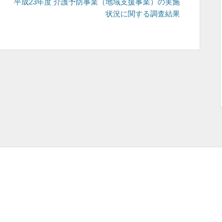
の
平成23年度 介護予防事業（地域支援事業）の実施
投
状況に関する調査結果
稿: