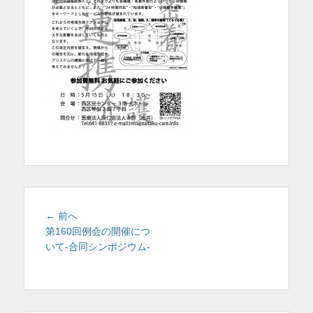
を
表
示
投
前
← 前へ
稿
の
第160回例会の開催につ
投
いて-合同シンポジウム-
ナ
稿:
ビ
ゲ
ー