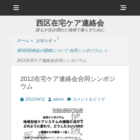
メ
ヘ
ニ
ュ
ッ
ー
西区在宅ケア連絡会
ダ
誰もが住み慣れた地域で暮らすために
ー
/
ホーム
»
お知らせ
»
サ
第160回例会の開催について-合同シンポジウム-
»
イ
2012在宅ケア連絡会合同シンポジウム
ド
バ
2012在宅ケア連絡会合同シンポジ
ウム
ー
コ
投
投
2012/04/11
admin
コメントをどうぞ
稿
稿
ン
日
者
テ
ン
ツ