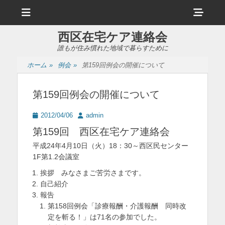
メ
ヘ
ニ
ュ
ッ
ー
西区在宅ケア連絡会
ダ
誰もが住み慣れた地域で暮らすために
ー
ホーム
»
例会
»
第159回例会の開催について
サ
イ
第159回例会の開催について
ド
投
投
2012/04/06
admin
バ
稿
稿
第159回 西区在宅ケア連絡会
日
者
ー
平成24年4月10日（火）18：30～西区民センター
コ
1F第1.2会議室
ン
挨拶 みなさまご苦労さまです。
自己紹介
テ
報告
ン
第158回例会「診療報酬・介護報酬 同時改
定を斬る！」は71名の参加でした。
ツ