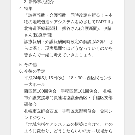
新幹事の紹介
を
特集
「診療報酬・介護報酬 同時改定を斬る！～本
表
物の地域包括ケアシステムをめざしてPARTⅡ」
示
北海道医療新聞社 熊谷さん(介護新聞)、伊藤
さん(医療新聞)
診療報酬・介護報酬同時改定の解説,第2弾! さ
らに深く、現実場面ではどうなっていくのかを
皆さんで一緒に考えていきましょう。
その他
今後の予定
平成24年5月15日(火) 18：30～西区民センタ
ー大ホール
西区第160回例会・手稲区第101回例会, 札幌
市介護支援専門員連絡協議会西区・手稲区支部
研修会
札幌市医師会西区・手稲区支部研修会 合同シ
ンポジウム
「地域包括ケアシステムの構築に向けて、どの
ように変わり、どうしたらいいのか～現場から