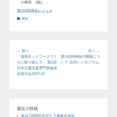
の報告 (仮)。」
第159回例会レジュメ
カ
例会
テ
ゴ
リ
ー
投
前
次
← 前へ
次へ →
稿
の
の
「地域ネットワークづく
第160回例会の開催につ
投
投
りに取り組んで」 第1回
いて-合同シンポジウム-
ナ
稿:
稿:
日本介護支援専門員協会
ビ
全国大会2007.02
ゲ
ー
シ
ョ
ン
最近の投稿
第317回西区在宅ケア連絡会例会