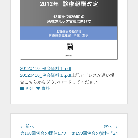
を
表
示
20120410_例会資料１.pdf
20120410_例会資料１.pdf
上記アドレスが遅い場
合こちらからダウンロードしてください
カ
タ
例会
資料
テ
グ
ゴ
リ
ー
投
前
次
← 前へ
次へ →
稿
の
の
第160回例会の開催につ
第159回例会の資料「24