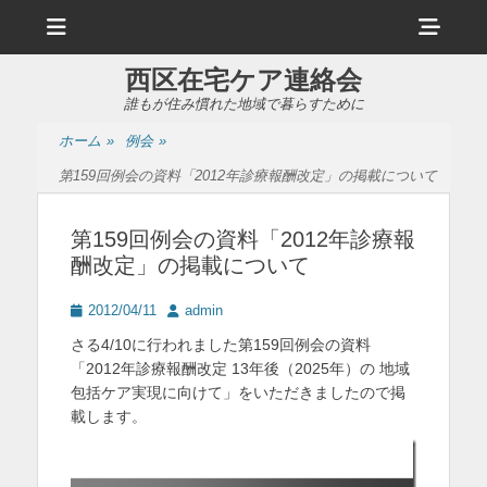
メ
ヘ
ニ
ュ
ッ
ー
西区在宅ケア連絡会
ダ
誰もが住み慣れた地域で暮らすために
ー
ホーム
»
例会
»
サ
第159回例会の資料「2012年診療報酬改定」の掲載について
イ
ド
第159回例会の資料「2012年診療報
酬改定」の掲載について
バ
ー
投
投
2012/04/11
admin
稿
稿
コ
さる4/10に行われました第159回例会の資料
日
者
「2012年診療報酬改定 13年後（2025年）の 地域
ン
包括ケア実現に向けて」をいただきましたので掲
テ
載します。
ン
ツ