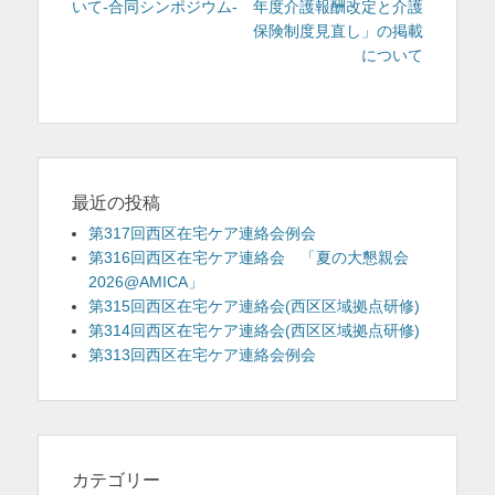
投
投
いて-合同シンポジウム-
年度介護報酬改定と介護
ナ
稿:
稿:
保険制度見直し」の掲載
ビ
について
ゲ
ー
シ
ョ
ン
最近の投稿
第317回西区在宅ケア連絡会例会
第316回西区在宅ケア連絡会 「夏の大懇親会
2026@AMICA」
第315回西区在宅ケア連絡会(西区区域拠点研修)
第314回西区在宅ケア連絡会(西区区域拠点研修)
第313回西区在宅ケア連絡会例会
カテゴリー