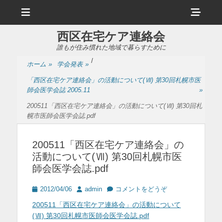
メ
ヘ
ニ
ュ
ッ
ー
西区在宅ケア連絡会
ダ
誰もが住み慣れた地域で暮らすために
ー
/
ホーム
»
学会発表
»
サ
「西区在宅ケア連絡会」の活動について(Ⅶ) 第30回札幌市医
イ
師会医学会誌 2005.11
»
ド
200511「西区在宅ケア連絡会」の活動について(Ⅶ) 第30回札
幌市医師会医学会誌.pdf
バ
ー
200511「西区在宅ケア連絡会」の
コ
活動について(Ⅶ) 第30回札幌市医
師会医学会誌.pdf
ン
テ
投
投
2012/04/06
admin
コメントをどうぞ
稿
稿
ン
200511「西区在宅ケア連絡会」の活動について
日
者
(Ⅶ) 第30回札幌市医師会医学会誌.pdf
ツ