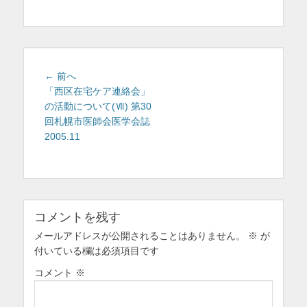
を
表
示
投
前
← 前へ
稿
の
「西区在宅ケア連絡会」
投
の活動について(Ⅶ) 第30
ナ
稿:
回札幌市医師会医学会誌
ビ
2005.11
ゲ
ー
シ
ョ
ン
コメントを残す
メールアドレスが公開されることはありません。
※
が
付いている欄は必須項目です
コメント
※