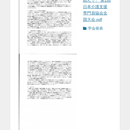
組んで」 第1回
日本介護支援
専門員協会全
国大会.pdf
カ
学会発表
テ
ゴ
リ
ー