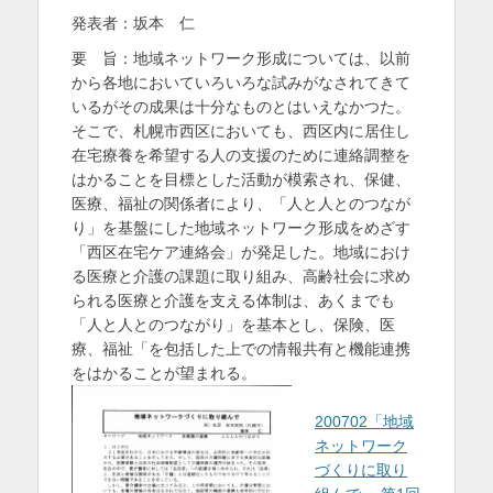
発表者：坂本 仁
を
要 旨：地域ネットワーク形成については、以前
表
から各地においていろいろな試みがなされてきて
示
いるがその成果は十分なものとはいえなかつた。
そこで、札幌市西区においても、西区内に居住し
在宅療養を希望する人の支援のために連絡調整を
はかることを目標とした活動が模索され、保健、
医療、福祉の関係者により、「人と人とのつなが
り」を基盤にした地域ネットワーク形成をめざす
「西区在宅ケア連絡会」が発足した。地域におけ
る医療と介護の課題に取り組み、高齢社会に求め
られる医療と介護を支える体制は、あくまでも
「人と人とのつながり」を基本とし、保険、医
療、福祉「を包括した上での情報共有と機能連携
をはかることが望まれる。
200702「地域
ネットワーク
づくりに取り