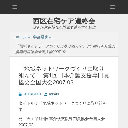
メ
ヘ
ニ
ュ
ッ
ー
西区在宅ケア連絡会
ダ
誰もが住み慣れた地域で暮らすために
ー
ホーム
»
学会発表
»
サ
「地域ネットワークづくりに取り組んで」 第1回日本介護支
イ
援専門員協会全国大会2007.02
ド
「地域ネットワークづくりに取り
バ
組んで」 第1回日本介護支援専門員
ー
協会全国大会2007.02
コ
投
投
2012/04/01
admin
ン
稿
稿
タイトル：「地域ネットワークづくりに取り組ん
日
者
テ
で」
ン
発 表：第1回日本介護支援専門員協会全国大会
2007.02
ツ