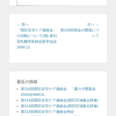
投
前
次
← 前へ
次へ →
稿
の
の
「西区在宅ケア連絡会」
第159回例会の開催につ
投
投
の活動について(Ⅷ) 第31
いて
ナ
稿:
稿:
回札幌市医師会医学会誌
ビ
2006.11
ゲ
ー
シ
ョ
ン
最近の投稿
第316回西区在宅ケア連絡会 「夏の大懇親会
2026@AMICA」
第315回西区在宅ケア連絡会(西区区域拠点研修)
第314回西区在宅ケア連絡会(西区区域拠点研修)
第313回西区在宅ケア連絡会例会